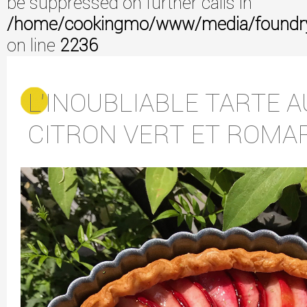
be suppressed on further calls in
/home/cookingmo/www/media/foundry/3
on line
2236
L'INOUBLIABLE TARTE 
CITRON VERT ET ROMA