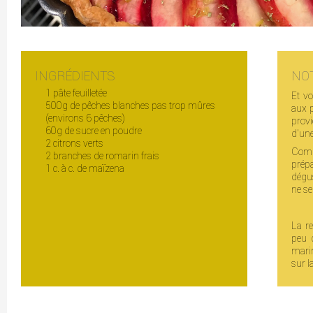
INGRÉDIENTS
NO
1 pâte feuilletée
Et vo
500g de pêches blanches pas trop mûres
aux p
(environs 6 pêches)
provi
60g de sucre en poudre
d'une
2 citrons verts
Comme
2 branches de romarin frais
prépa
1 c. à c. de maïzena
dégus
ne s
La r
peu d
marin
sur l