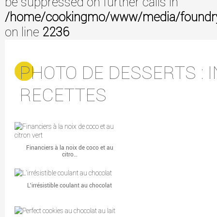
be suppressed on further calls in
/home/cookingmo/www/media/foundry/3
on line
2236
PHOTO DE DESSERTS : 
RECETTES
Financiers à la noix de coco et au
citro…
L'irrésistible coulant au chocolat