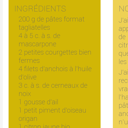
INGRÉDIENTS
N
200 g de pâtes format
J'
tagliatelles
app
4 à 5 c. à s. de
de
mascarpone
ci
2 petites courgettes bien
que
fermes
les
4 filets d'anchois à l'huile
J'
d'olive
re
3 c. à s. de cerneaux de
vr
noix
l'h
1 gousse d'ail
pâ
1 petit piment d'oiseau
an
origan
n'u
1 citron jaune bio