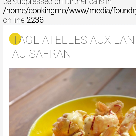
be suppressed on further calls in
/home/cookingmo/www/media/foundry/3
on line
2236
TAGLIATELLES AUX LA
AU SAFRAN