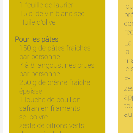
1 feuille de laurier
lo
15 cl de vin blanc sec
pr
Huile d'olive
c
rec
Pour les pâtes
La
150 g de pâtes fraîches
la
par personne
ma
7 à 8 langoustines crues
le 
par personne
Et
250 g de crème fraiche
ze
épaisse
ap
1 louche de bouillon
to
safran en filaments
au 
sel poivre
zeste de citrons verts