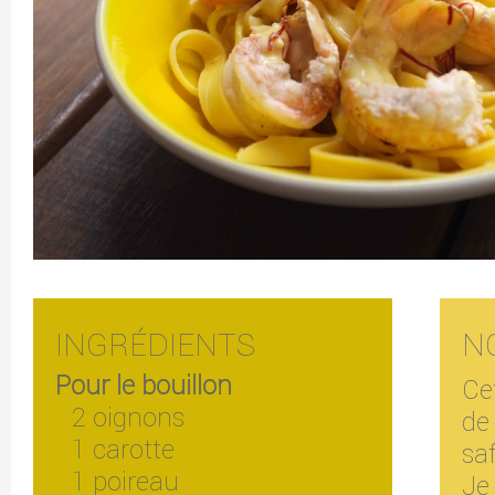
INGRÉDIENTS
N
Pour le bouillon
Ce
2 oignons
de
1 carotte
sa
1 poireau
Je