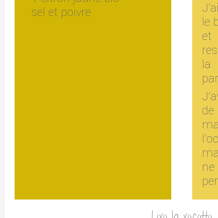
J'a
sel et poivre
le 
et
re
la
par
J'a
de
ma
l
ma
ne
per