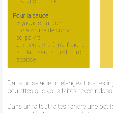
2 oeufs en entier
Pour la sauce
3 yaourts nature
1 c à soupe de curry
sel poivre
Un peu de crème fraîche
si la sauce est trop
épaisse
Dans un saladier mélangez tous les in
boulettes que vous faites revenir dans 
Dans un faitout faites fondre une petit