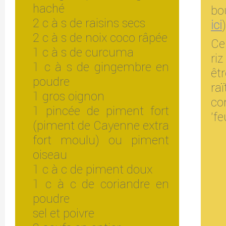
haché
bo
2 c à s de raisins secs
ici
)
2 c à s de noix coco râpée
Ce
1 c à s de curcuma
ri
1 c à s de gingembre en
êt
poudre
ra
1 gros oignon
co
1 pincée de piment fort
'fe
(piment de Cayenne extra
fort moulu) ou piment
oiseau
1 c à c de piment doux
1 c à c de coriandre en
poudre
sel et poivre