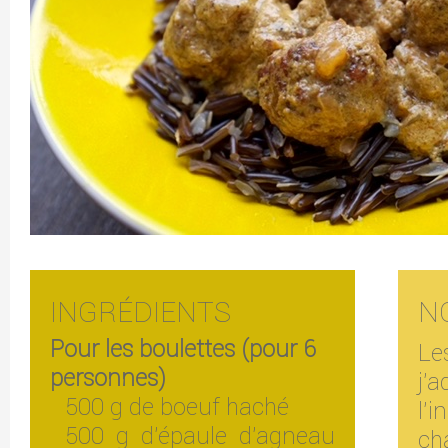
INGRÉDIENTS
N
Pour les boulettes (pour 6
Le
personnes)
j'a
500 g de boeuf haché
l'
500 g d'épaule d'agneau
ch