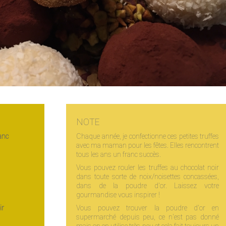
NOTE
anc
Chaque année, je confectionne ces petites truffes
avec ma maman pour les fêtes. Elles rencontrent
tous les ans un franc succès.
Vous pouvez rouler les truffes au chocolat noir
dans toute sorte de noix/noisettes concassées,
dans de la poudre d'or. Laissez votre
gourmandise vous inspirer !
ir
Vous pouvez trouver la poudre d'or en
supermarché depuis peu, ce n'est pas donné