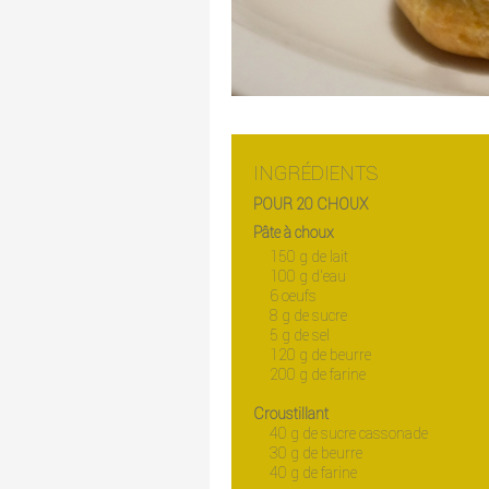
INGRÉDIENTS
POUR 20 CHOUX
Pâte à choux
150 g de lait
100 g d'eau
6 oeufs
8 g de sucre
5 g de sel
120 g de beurre
200 g de farine
Croustillant
40 g de sucre cassonade
30 g de beurre
40 g de farine