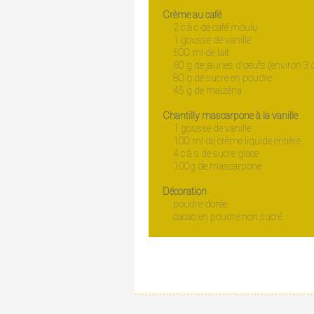
Crème au café
2 c à c de café moulu
1 gousse de vanille
500 ml de lait
60 g de jaunes d’oeufs (environ 3 
80 g de sucre en poudre
45 g de maizéna
Chantilly mascarpone à la vanille
1 gousse de vanille
100 ml de crème liquide entière
4 c à s de sucre glace
100g de mascarpone
Décoration
poudre dorée
cacao en poudre non sucré