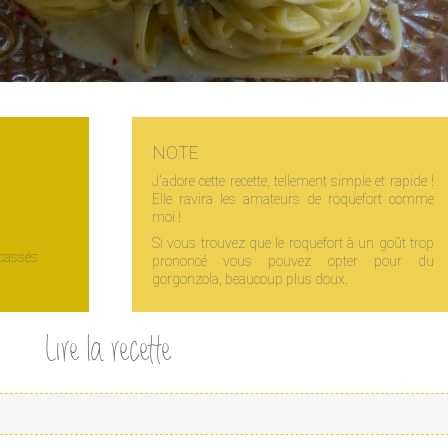
NOTE
J'adore cette recette, tellement simple et rapide !
Elle ravira les amateurs de roquefort comme
moi !
Si vous trouvez que le roquefort à un goût trop
ncassés
prononcé vous pouvez opter pour du
gorgonzola, beaucoup plus doux.
Lire la recette