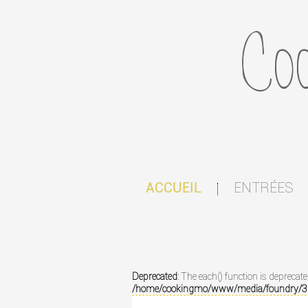
ENTRÉES
ACCUEIL
|
Deprecated
: The each() function is deprecat
/home/cookingmo/www/media/foundry/3.1