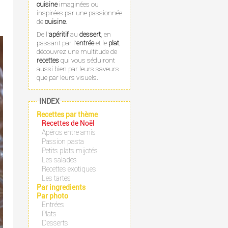
cuisine
imaginées ou
inspirées par une passionnée
de
cuisine
.
De l'
apéritif
au
dessert
, en
passant par l'
entrée
et le
plat
,
découvrez une multitude de
recettes
qui vous séduiront
aussi bien par leurs saveurs
que par leurs visuels.
INDEX
Recettes par thème
Recettes de Noël
Apéros entre amis
Passion pasta
Petits plats mijotés
Les salades
Recettes exotiques
Les tartes
Par ingredients
Par photo
Entrées
Plats
Desserts