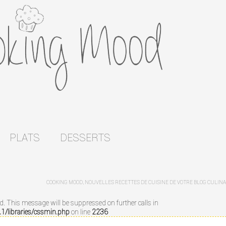
PLATS
DESSERTS
COOKING MOOD, NOUVELLES RECETTES DE CUISINE DE VOTRE BLOG CULINA
ed. This message will be suppressed on further calls in
/libraries/cssmin.php
on line
2236