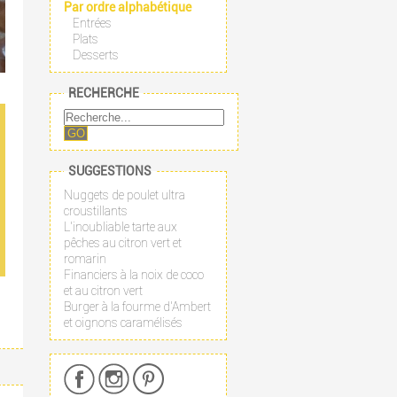
Par ordre alphabétique
Entrées
Plats
Desserts
RECHERCHE
GO
SUGGESTIONS
Nuggets de poulet ultra
croustillants
L'inoubliable tarte aux
pêches au citron vert et
romarin
Financiers à la noix de coco
et au citron vert
Burger à la fourme d'Ambert
et oignons caramélisés