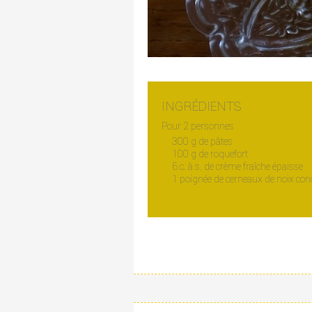
INGRÉDIENTS
Pour 2 personnes
300 g de pâtes
100 g de roquefort
6 c. à s. de crème fraîche épaisse
1 poignée de cerneaux de noix co