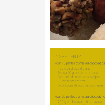
INGRÉDIENTS
Pour 15 petites truffes au chocolat bl
150 g de chocolat blanc
5 cl ou 50 g de crème de coco
3 c à café de noix de coco râpée
15 noisettes entières
5 c à soupe de noix de coco râpée
Pour 20 petites truffes au chocolat no
200 g de chocolat riche en cacao