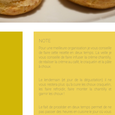
NOTE
Pour une meilleure organisation je vous conseille
de faire cette recette en deux temps. La veille je
vous conseille de faire infuser la crème chantilly,
de réaliser la crème au café, le craquelin et la pâte
à choux.
Le lendemain (et jour de la dégustation) il ne
vous restera plus qu'à cuire les choux craquelin,
les faire refroidir, faire monter la chantilly et
garnir les choux !
Le fait de procéder en deux temps permet de ne
pas passer des heures en cuisine le jour où vous