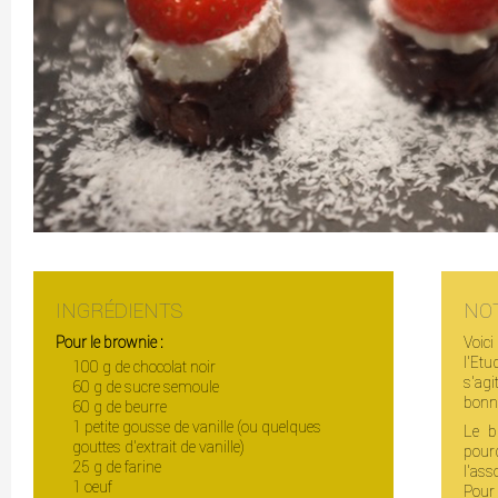
INGRÉDIENTS
NO
Pour le brownie :
Voic
l'Etu
100 g de chocolat noir
s'agi
60 g de sucre semoule
bonne
60 g de beurre
1 petite gousse de vanille (ou quelques
Le b
gouttes d’extrait de vanille)
pour
25 g de farine
l'ass
1 oeuf
Pour 