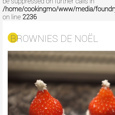
be suppressed on further calls in
/home/cookingmo/www/media/foundry/3
on line
2236
BROWNIES DE NOËL