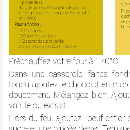
1 pincée de sel
grain
40 g de graines et noix (j’ai opté pour un
Et p
mélange noisettes, graines de tournesol et
d’ach
amandes)
de pa
Pour la finition :
bonn
10/12 fraises
100 g de mascarpone
1/2 sachet de sucre vanillé
2 c. à s. de noix de coco en poudre
Préchauffez votre four à 170°C.
Dans une casserole, faites fondr
fondu ajoutez le chocolat en morc
doucement. Mélangez bien. Ajoute
vanille ou extrait.
Hors du feu, ajoutez l’oeuf entier 
sucre et une pincée de sel. Terminez