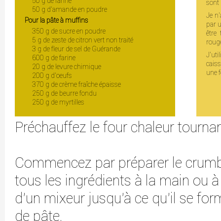
50 g de farine
sont 
50 g d’amande en poudre
Je n'
Pour la pâte à muffins
par u
350 g de sucre en poudre
être
5 g de zeste de citron vert non traité
roug
3 g de fleur de sel de Guérande
J'ut
600 g de farine
caiss
20 g de levure chimique
une f
200 g d’oeufs
370 g de crème fraîche épaisse
250 g de beurre fondu
250 g de myrtilles
Préchauffez le four chaleur tourna
Commencez par préparer le crumb
tous les ingrédients à la main ou à
d'un mixeur jusqu’à ce qu’il se for
de pâte.