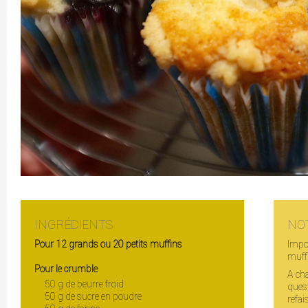
INGRÉDIENTS
NO
Pour 12 grands ou 20 petits muffins
Impos
muffi
Pour le crumble
A ch
50 g de beurre froid
ques
50 g de sucre en poudre
refai