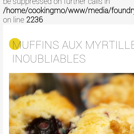
be suppressed on further calls in
/home/cookingmo/www/media/foundry/3
on line
2236
MUFFINS AUX MYRTILL
INOUBLIABLES