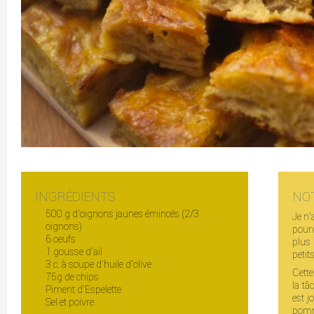
INGRÉDIENTS
NO
500 g d'oignons jaunes émincés (2/3
Je n'
oignons)
pourq
6 oeufs
plus 
1 gousse d'ail
petit
3 c. à soupe d'huile d'olive
Cette
75g de chips
la tâc
Piment d'Espelette
est j
Sel et poivre
pomme