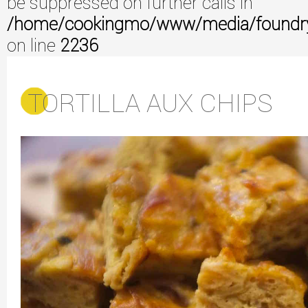
be suppressed on further calls in
/home/cookingmo/www/media/foundry/3
on line
2236
TORTILLA AUX CHIPS