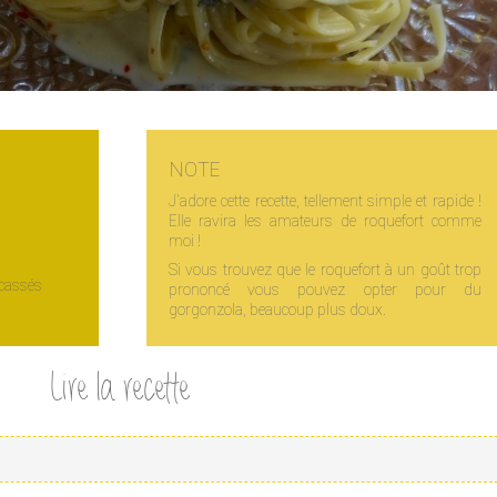
NOTE
J'adore cette recette, tellement simple et rapide !
Elle ravira les amateurs de roquefort comme
moi !
Si vous trouvez que le roquefort à un goût trop
ncassés
prononcé vous pouvez opter pour du
gorgonzola, beaucoup plus doux.
Lire la recette