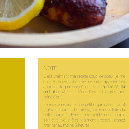
NOTE
C'est vraiment ma recette coup de coeur, je me
suis fortement inspirée de celle appelée "les
ailerons du personnel" du livre
La cuisine du
central
de Michel et Marie-Pierre Troisgros (une
mine d'or !).
La recette nécessite une petit organisation, car il
faut faire mariner les pilons, soit vous le faites la
veille pour le lendemain midi soit le matin pour le
soir et si vous êtes vraiment pressés, laissez
mariner au moins 3 heures.