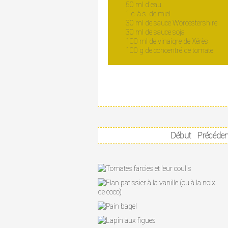
50 ml d'eau
1 c. à s. de miel
30 ml de sauce Worcestershire
30 ml de sauce soja
100 ml de vinaigre de Xérès
100 g de concentré de tomate
Début
Précéden