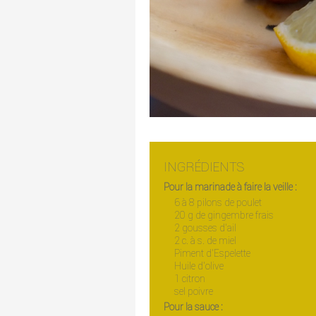
INGRÉDIENTS
Pour la marinade à faire la veille :
6 à 8 pilons de poulet
20 g de gingembre frais
2 gousses d'ail
2 c. à s. de miel
Piment d'Espelette
Huile d'olive
1 citron
sel poivre
Pour la sauce :