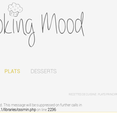
DESSERTS
PLATS
RECETTES DE CUISINE : PLATS PRINCI
ed. This message will be suppressed on further calls in
/libraries/cssmin.php
on line
2236