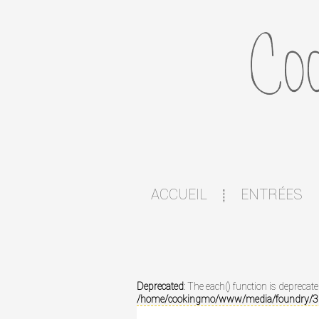
ACCUEIL
ENTRÉES
|
Deprecated
: The each() function is deprecat
/home/cookingmo/www/media/foundry/3.1