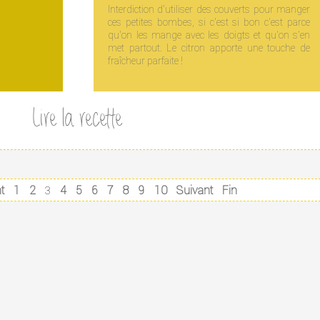
Interdiction d'utiliser des couverts pour manger
ces petites bombes, si c'est si bon c'est parce
qu'on les mange avec les doigts et qu'on s'en
met partout. Le citron apporte une touche de
fraîcheur parfaite !
Lire la recette
t
1
2
4
5
6
7
8
9
10
Suivant
Fin
3