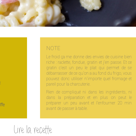
NOTE
Le froid ça me donne des envies de cuisine bien
riche : raclette, fondue, gratin et j'en passe. Et ce
gratin c'est un peu le plat qui permet de se
débarrasser de ce qu'on a au fond du frigo, vous
pouvez donc utiliser n'importe quel fromage et
t
pareil pour la charcuterie.
Rien de compliqué ni dans les ingrédients, ni
dans la préparation et en plus on peut le
préparer un peu avant et l'enfourner 20 min
ffe
avant de passer à table.
Lire la recette