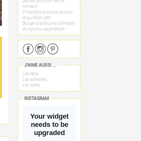
pêches au citron vert et
romarin
Financiers à la noix de coco
et au citron vert
Burger à la fourme d'Ambert
et oignons caramélisés
J'AIME AUSSI ...
Les liens
Les adresses
Les livres
INSTAGRAM