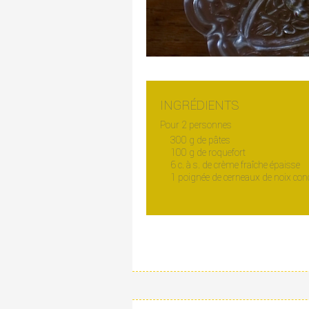
INGRÉDIENTS
Pour 2 personnes
300 g de pâtes
100 g de roquefort
6 c. à s. de crème fraîche épaisse
1 poignée de cerneaux de noix co