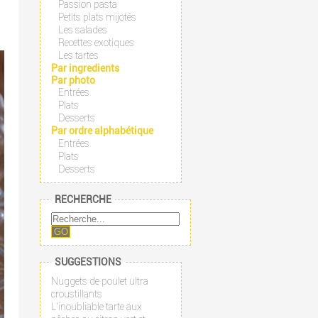
Passion pasta
Petits plats mijotés
Les salades
Recettes exotiques
Les tartes
Par ingredients
Par photo
Entrées
Plats
Desserts
Par ordre alphabétique
Entrées
Plats
Desserts
RECHERCHE
GO
SUGGESTIONS
Nuggets de poulet ultra
croustillants
L'inoubliable tarte aux