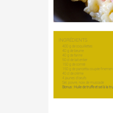
INGRÉDIENTS
400 g de coquillettes
40 g de beurre
40 g de farine
50 cl de lait entier
150 g de comté
150 g de pancetta coupée finemen
40 cl de crème
4 jaunes d'oeufs
Sel, poivre, noix de muscade
Bonus : Huile de truffe et sel à la tru